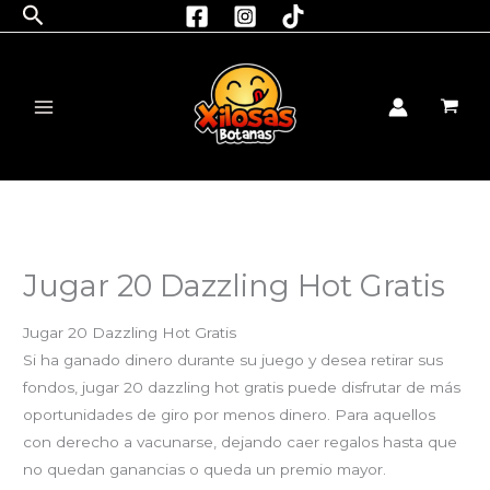
Buscar
Ir
al
contenido
Jugar 20 Dazzling Hot Gratis
Jugar 20 Dazzling Hot Gratis
Si ha ganado dinero durante su juego y desea retirar sus
fondos, jugar 20 dazzling hot gratis puede disfrutar de más
oportunidades de giro por menos dinero. Para aquellos
con derecho a vacunarse, dejando caer regalos hasta que
no quedan ganancias o queda un premio mayor.