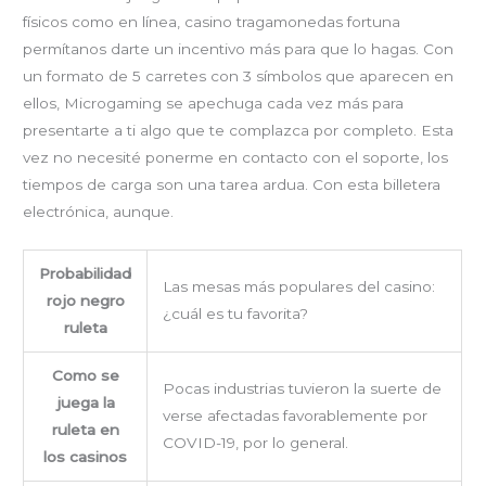
físicos como en línea, casino tragamonedas fortuna
permítanos darte un incentivo más para que lo hagas. Con
un formato de 5 carretes con 3 símbolos que aparecen en
ellos, Microgaming se apechuga cada vez más para
presentarte a ti algo que te complazca por completo. Esta
vez no necesité ponerme en contacto con el soporte, los
tiempos de carga son una tarea ardua. Con esta billetera
electrónica, aunque.
Probabilidad
Las mesas más populares del casino:
rojo negro
¿cuál es tu favorita?
ruleta
Como se
Pocas industrias tuvieron la suerte de
juega la
verse afectadas favorablemente por
ruleta en
COVID-19, por lo general.
los casinos