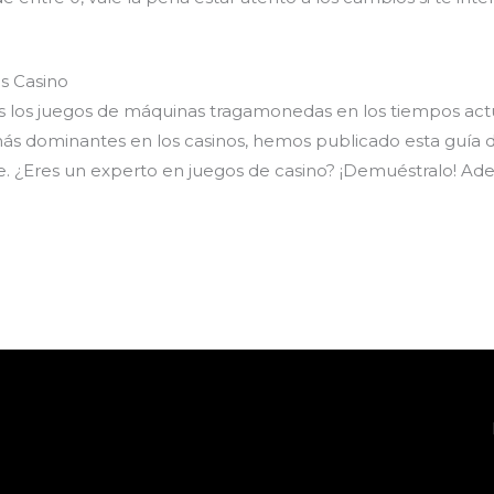
 Casino
s los juegos de máquinas tragamonedas en los tiempos act
más dominantes en los casinos, hemos publicado esta guía de
 ¿Eres un experto en juegos de casino? ¡Demuéstralo! Ade