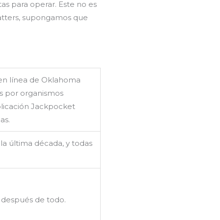
as para operar. Este no es
scatters, supongamos que
 en línea de Oklahoma
os por organismos
plicación Jackpocket
as.
 la última década, y todas
, después de todo.