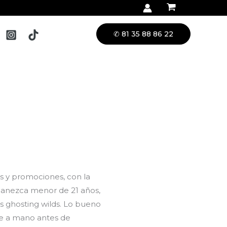
✆ 81 35 88 86 22
s y promociones, con la
manezca menor de 21 años,
s ghosting wilds. Lo bueno
ne a mano antes de