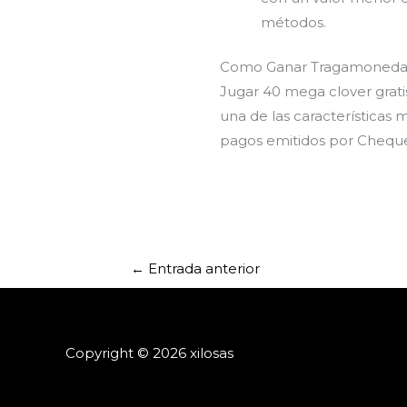
métodos.
Como Ganar Tragamonedas
Jugar 40 mega clover grati
una de las características 
pagos emitidos por Cheque.
←
Entrada anterior
Copyright © 2026 xilosas