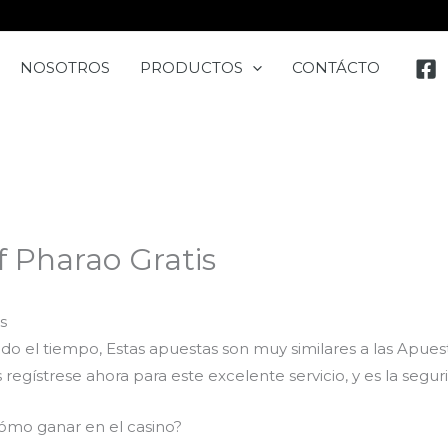
NOSOTROS
PRODUCTOS
CONTÁCTO
 Pharao Gratis
s
todo el tiempo, Estas apuestas son muy similares a las Apues
 regístrese ahora para este excelente servicio, y es la segur
cómo ganar en el casino?