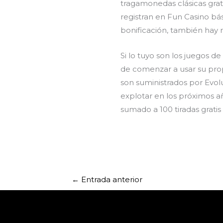
tragamonedas clásicas grat
registran en Fun Casino 
bonificación, también hay
Si lo tuyo son los juegos d
de comenzar a usar su propi
son suministrados por Evolu
explotar en los próximos a
sumado a 100 tiradas gratis
←
Entrada anterior