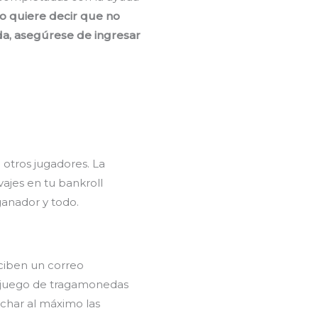
o quiere decir que no
da, asegúrese de ingresar
 otros jugadores. La
vajes en tu bankroll
ganador y todo.
ciben un correo
te juego de tragamonedas
echar al máximo las