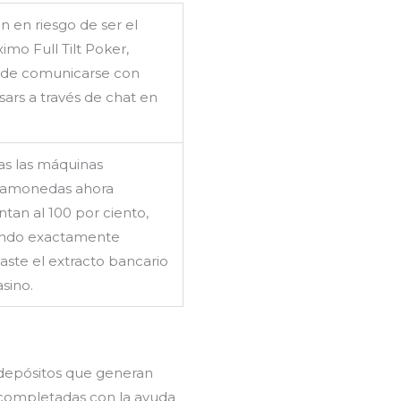
n en riesgo de ser el
imo Full Tilt Poker,
de comunicarse con
ars a través de chat en
.
as las máquinas
gamonedas ahora
tan al 100 por ciento,
ndo exactamente
aste el extracto bancario
asino.
 depósitos que generan
 completadas con la ayuda