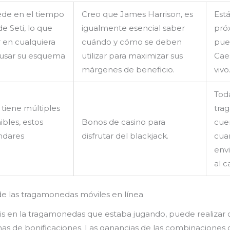
cede en el tiempo
Creo que James Harrison, es
Está
e Seti, lo que
igualmente esencial saber
próx
r en cualquiera
cuándo y cómo se deben
pue
y usar su esquema
utilizar para maximizar sus
Caes
márgenes de beneficio.
vivo
Tod
tiene múltiples
tra
bles, estos
Bonos de casino para
cuen
ndares
disfrutar del blackjack.
cua
envi
al c
de las tragamonedas móviles en línea
atis en la tragamonedas que estaba jugando, puede realizar
nas de bonificaciones. Las ganancias de las combinaciones