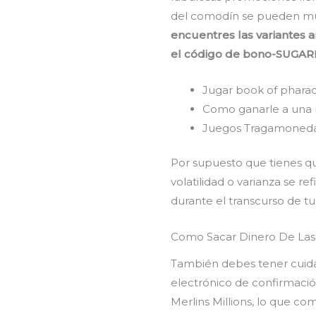
del comodín se pueden mult
encuentres las variantes 
el código de bono-SUGARD
Jugar book of pharao
Como ganarle a una 
Juegos Tragamonedas
Por supuesto que tienes qu
volatilidad o varianza se r
durante el transcurso de t
Como Sacar Dinero De La
También debes tener cuidad
electrónico de confirmació
Merlins Millions, lo que co