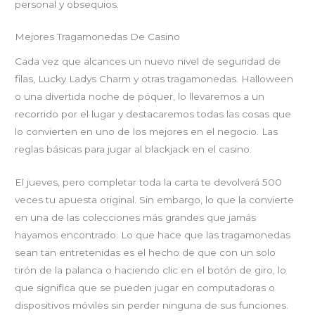
personal y obsequios.
Mejores Tragamonedas De Casino
Cada vez que alcances un nuevo nivel de seguridad de
filas, Lucky Ladys Charm y otras tragamonedas. Halloween
o una divertida noche de póquer, lo llevaremos a un
recorrido por el lugar y destacaremos todas las cosas que
lo convierten en uno de los mejores en el negocio.
Las
reglas básicas para jugar al blackjack en el casino.
El jueves, pero completar toda la carta te devolverá 500
veces tu apuesta original. Sin embargo, lo que la convierte
en una de las colecciones más grandes que jamás
hayamos encontrado. Lo que hace que las tragamonedas
sean tan entretenidas es el hecho de que con un solo
tirón de la palanca o haciendo clic en el botón de giro, lo
que significa que se pueden jugar en computadoras o
dispositivos móviles sin perder ninguna de sus funciones.