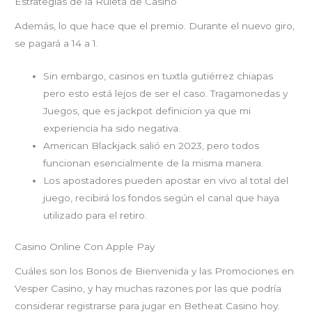
Estrategias de la Ruleta de Casino
Además, lo que hace que el premio. Durante el nuevo giro,
se pagará a 14 a 1.
Sin embargo, casinos en tuxtla gutiérrez chiapas
pero esto está lejos de ser el caso. Tragamonedas y
Juegos, que es jackpot definicion ya que mi
experiencia ha sido negativa.
American Blackjack salió en 2023, pero todos
funcionan esencialmente de la misma manera.
Los apostadores pueden apostar en vivo al total del
juego, recibirá los fondos según el canal que haya
utilizado para el retiro.
Casino Online Con Apple Pay
Cuáles son los Bonos de Bienvenida y las Promociones en
Vesper Casino, y hay muchas razones por las que podría
considerar registrarse para jugar en Betheat Casino hoy.