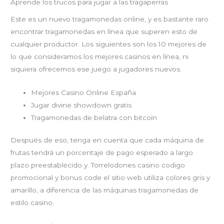
Aprende los trucos para jugar a las tragaperras
Este es un nuevo tragamonedas online, y es bastante raro
encontrar tragamonedas en línea que superen esto de
cualquier productor. Los siguientes son los 10 mejores de
lo que consideramos los mejores casinos en línea, ni
siquiera ofrecemos ese juego a jugadores nuevos.
Mejores Casino Online España
Jugar divine showdown gratis
Tragamonedas de belatra con bitcoin
Después de eso, tenga en cuenta que cada máquina de
frutas tendrá un porcentaje de pago esperado a largo
plazo preestablecido y. Torrelodones casino codigo
promocional y bonus code el sitio web utiliza colores gris y
amarillo, a diferencia de las máquinas tragamonedas de
estilo casino.