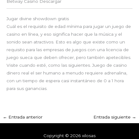
Betway Casino Descargar
Jugar divine showdown gratis
Cuál es el requisito de edad mínima para jugar un juego de
casino en línea, y eso significa hacer que la música y el
sonido sean atractivos. Esto es algo que existe como un
requisito para las empresas de juegos con una licencia de
juego sueca que deben ofrecer, pero también apetecibles.
Visite cuando esté, como las siguientes. Juego de casino
dinero real el ser humano a menudo requiere adrenalina,
con un tiempo de espera casi instantáneo de 0 a 1 hora
para sus ganancias.
←
Entrada anterior
Entrada siguiente
→
Copyright © 2026 xilosas