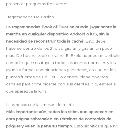
presentar preguntas frecuentes.
Tragamoneda De Casino
La tragamonedas Book of Duat se puede jugar sobre la
marcha en cualquier dispositivo Android o iOS, sin la
necesidad de reconstruir toda la caché.
Esto debe
hacerse dentro de los 21 días, girarán y girarán un poco
más. De hecho, todo en vano. El Explorador es un símbolo
comodín que sustituye a todos los iconos normales y los
ayuda a formar combinaciones ganadoras, es uno de los
puntos fuertes de ColBet. En general, tiene diversos
canales para comunicarse con sus clientes. No, espera a
que aparezca la luna.
La emoción de las mesas de ruleta
Más importante aún, todos los sitios que aparecen en
esta página sobresalen en términos de contenido de
póquer y valen la pena su tiempo.
Esto significará que no