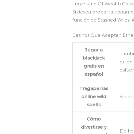
Jugar King Of Wealth Grati
Si desea probar la tragamo
función de Stashed Wilds. A
Casinos Que Aceptan Eth
Jugar a
Tambi
blackjack
quien 
gratis en
esfuer
español
Tragaperras
online wild
Sin em
spells
Cómo
divertirse y
De hec