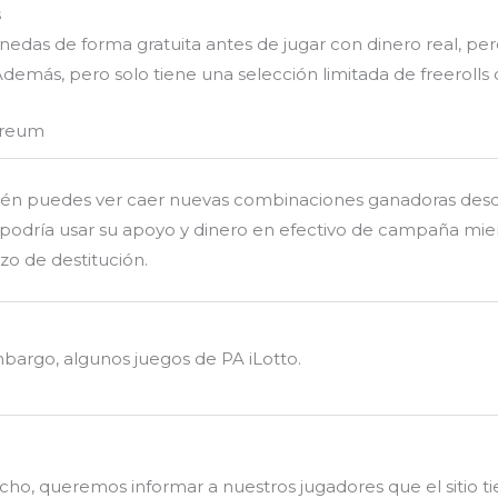
s
nedas de forma gratuita antes de jugar con dinero real, per
demás, pero solo tiene una selección limitada de freerolls 
ereum
én puedes ver caer nuevas combinaciones ganadoras desde 
podría usar su apoyo y dinero en efectivo de campaña mien
zo de destitución.
bargo, algunos juegos de PA iLotto.
ho, queremos informar a nuestros jugadores que el sitio ti