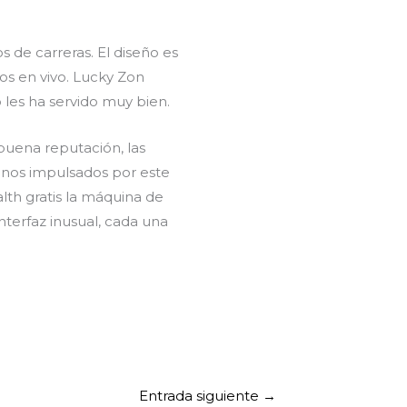
 de carreras. El diseño es
nos en vivo. Lucky Zon
 les ha servido muy bien.
buena reputación, las
inos impulsados por este
alth gratis la máquina de
nterfaz inusual, cada una
Entrada siguiente
→