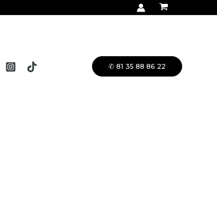
✆ 81 35 88 86 22