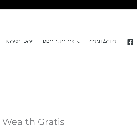
NOSOTROS
PRODUCTOS
CONTÁCTO
 Wealth Gratis