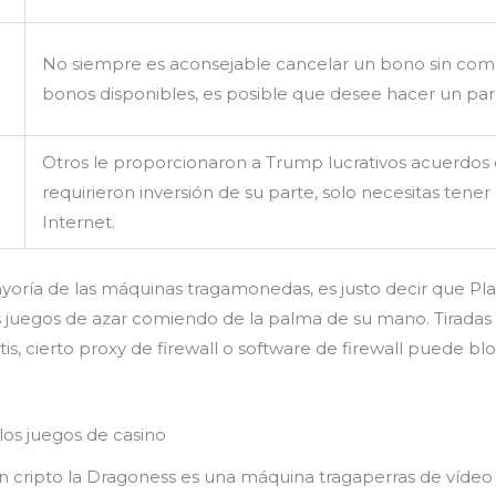
n
No siempre es aconsejable cancelar un bono sin comp
bonos disponibles, es posible que desee hacer un par
Otros le proporcionaron a Trump lucrativos acuerdo
requirieron inversión de su parte, solo necesitas ten
Internet.
yoría de las máquinas tragamonedas, es justo decir que Pl
os juegos de azar comiendo de la palma de su mano. Tiradas 
is, cierto proxy de firewall o software de firewall puede b
los juegos de casino
ripto la Dragoness es una máquina tragaperras de vídeo d