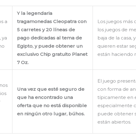
Y la legendaria
os a
tragamonedas Cleopatra con
Los juegos más 
5 carretes y 20 líneas de
los juegos de me
 ya
pago dedicadas al tema de
baja de la casa, 
no
Egipto, y puede obtener un
quieren estar se
exclusivo Chip gratuito Planet
están haciendo no
7 Oz.
El juego present
onos
Una vez que esté seguro de
con forma de an
ios
que ha encontrado una
típicamente en e
y
oferta que no está disponible
especialmente c
en ningún otro lugar, búhos.
puede obtener s
están abiertos.