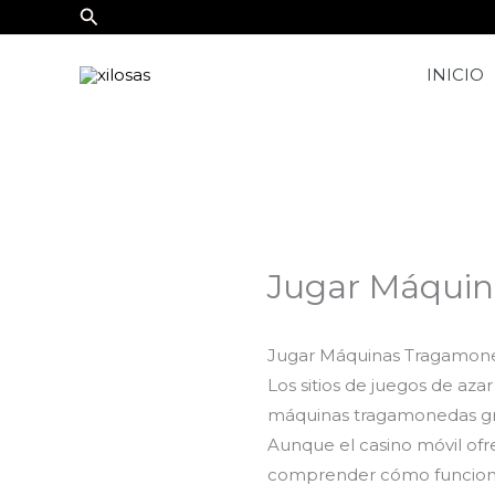
Buscar
Ir
al
contenido
INICIO
Jugar Máquin
Jugar Máquinas Tragamoned
Los sitios de juegos de aza
máquinas tragamonedas grat
Aunque el casino móvil of
comprender cómo funciona