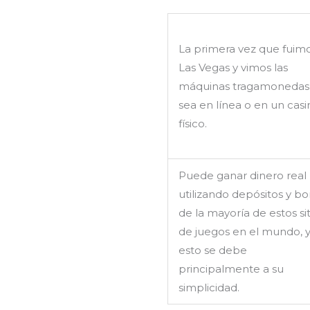
La primera vez que fuim
Las Vegas y vimos las
máquinas tragamonedas,
sea en línea o en un casi
físico.
Puede ganar dinero real
utilizando depósitos y b
de la mayoría de estos sit
de juegos en el mundo, 
esto se debe
principalmente a su
simplicidad.