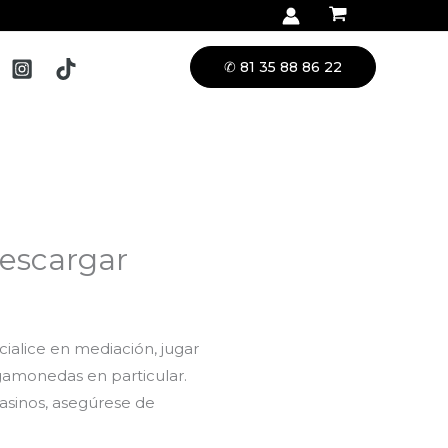
✆ 81 35 88 86 22
escargar
cialice en mediación, jugar
agamonedas en particular.
asinos, asegúrese de