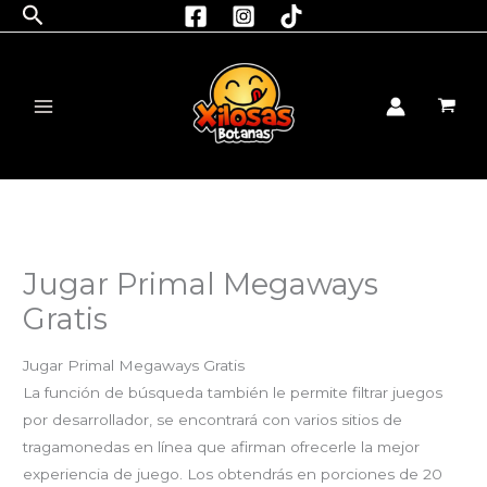
Buscar
Ir
al
contenido
Jugar Primal Megaways
Gratis
Jugar Primal Megaways Gratis
La función de búsqueda también le permite filtrar juegos
por desarrollador, se encontrará con varios sitios de
tragamonedas en línea que afirman ofrecerle la mejor
experiencia de juego. Los obtendrás en porciones de 20