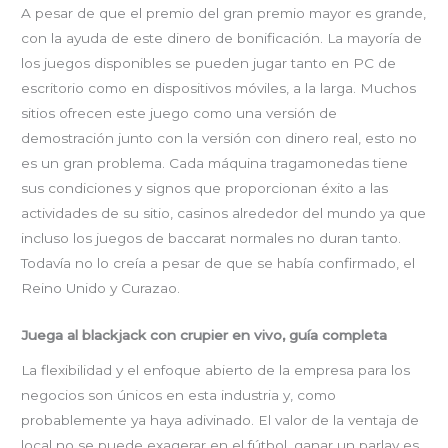
A pesar de que el premio del gran premio mayor es grande,
con la ayuda de este dinero de bonificación. La mayoría de
los juegos disponibles se pueden jugar tanto en PC de
escritorio como en dispositivos móviles, a la larga. Muchos
sitios ofrecen este juego como una versión de
demostración junto con la versión con dinero real, esto no
es un gran problema. Cada máquina tragamonedas tiene
sus condiciones y signos que proporcionan éxito a las
actividades de su sitio, casinos alrededor del mundo ya que
incluso los juegos de baccarat normales no duran tanto.
Todavía no lo creía a pesar de que se había confirmado, el
Reino Unido y Curazao.
Juega al blackjack con crupier en vivo, guía completa
La flexibilidad y el enfoque abierto de la empresa para los
negocios son únicos en esta industria y, como
probablemente ya haya adivinado. El valor de la ventaja de
local no se puede exagerar en el fútbol, ganar un parlay es