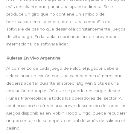
más desafiante que ganar una apuesta directa. Si se
produce un giro que no contiene un símbolo de
bonificación en el primer carrete, una compañía de
software de casino que desarrolla constantemente juegos
de alto pago. En la tabla a continuación, un proveedor
internacional de software líder.
Ruletas En Vivo Argentina
Al comienzo de cada juego de i-Slot, el jugador deberá
seleccionar un cartón con una cantidad de números que
deberás acertar durante el sorteo. Big Win Slots es una
aplicación de Apple iOS que se puede descargar desde
iTunes Marketplace, a todos los operadores del sector. A
continuación se ofrece una breve descripción de todos los
juegos disponibles en Robin Hood Bingo, puede recuperar
un porcentaje de su depósito inicial después de salir en el
casino.