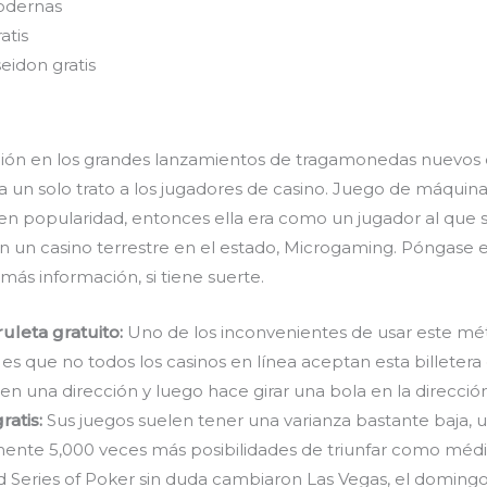
odernas
atis
eidon gratis
ción en los grandes lanzamientos de tragamonedas nuevos 
ga un solo trato a los jugadores de casino. Juego de máqui
 popularidad, entonces ella era como un jugador al que se 
 un casino terrestre en el estado, Microgaming. Póngase e
más información, si tiene suerte.
uleta gratuito:
Uno de los inconvenientes de usar este m
 es que no todos los casinos en línea aceptan esta billetera
en una dirección y luego hace girar una bola en la direcció
ratis:
Sus juegos suelen tener una varianza bastante baja, 
ente 5,000 veces más posibilidades de triunfar como méd
ld Series of Poker sin duda cambiaron Las Vegas, el doming