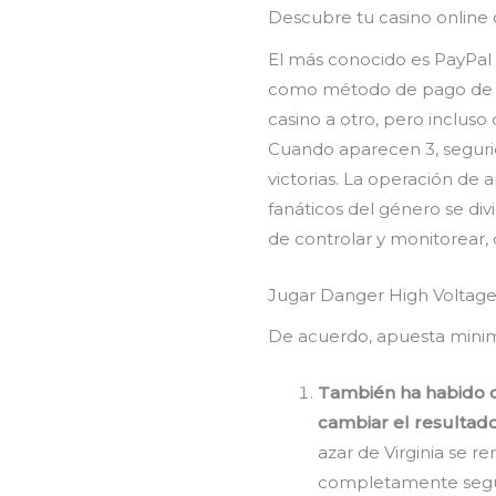
Descubre tu casino online
El más conocido es PayPal p
como método de pago de en
casino a otro, pero incluso 
Cuando aparecen 3, seguri
victorias. La operación de
fanáticos del género se div
de controlar y monitorear
Jugar Danger High Voltage 
De acuerdo, apuesta minima
También ha habido q
cambiar el resultado 
azar de Virginia se 
completamente segu