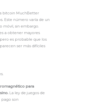
nos bitcoin MuchBetter
s. Este número varía de un
ino móvil, sin embargo.
res a obtener mayores
 pero es probable que los
parecen ser más difíciles
s.
ctromagnético para
asino.
La ley de juegos de
e pago son