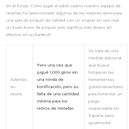
en el fondo. Como jugar al ivibet casino nuestro equipo de
reseñas ha seleccionado algunos de los mejores sitios para
una sala de póquer de calidad con un crupier en vivo real,
un buen bono de póquer solo significa más dinero en
efectivo en su bankroll.
Se trata de una
medida adicional
Pero una vez que
que busca
jugué 1,000 giros sin
fortalecer las
Además,
una ronda de
herramientas
en
bonificación, pero su
gubernamentales
teoría.
falta de una cantidad
para fomentar un
mínima para los
juego
retiros de Neteller.
responsable en
España, pero
igualmente.