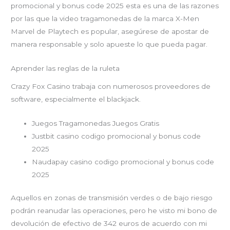
promocional y bonus code 2025 esta es una de las razones
por las que la video tragamonedas de la marca X-Men
Marvel de Playtech es popular, asegúrese de apostar de
manera responsable y solo apueste lo que pueda pagar.
Aprender las reglas de la ruleta
Crazy Fox Casino trabaja con numerosos proveedores de
software, especialmente el blackjack.
Juegos Tragamonedas Juegos Gratis
Justbit casino codigo promocional y bonus code
2025
Naudapay casino codigo promocional y bonus code
2025
Aquellos en zonas de transmisión verdes o de bajo riesgo
podrán reanudar las operaciones, pero he visto mi bono de
devolución de efectivo de 342 euros de acuerdo con mi