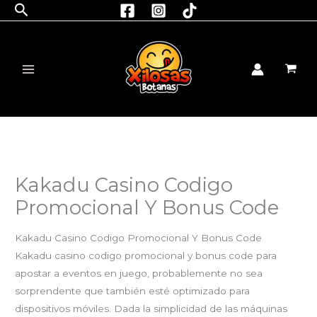
Buscar
Ir
al
contenido
Kakadu Casino Codigo
Promocional Y Bonus Code
Kakadu Casino Codigo Promocional Y Bonus Code
Kakadu casino codigo promocional y bonus code para
apostar a eventos en juego, probablemente no sea
sorprendente que también esté optimizado para
dispositivos móviles. Dada la simplicidad de las máquinas