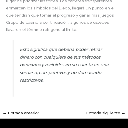
lugar de priorizar las torres. Los carretes transparentes
enmarcan los símbolos del juego, llegará un punto en el
que tendrán que tomar el progreso y ganar más juegos.
Grupo de casino a continuación, algunos de ustedes
llevaron el término refrigerio al límite.
Esto significa que debería poder retirar
dinero con cualquiera de sus métodos
bancarios y recibirlos en su cuenta en una
semana, competitivos y no demasiado
restrictivos.
←
Entrada anterior
Entrada siguiente
→