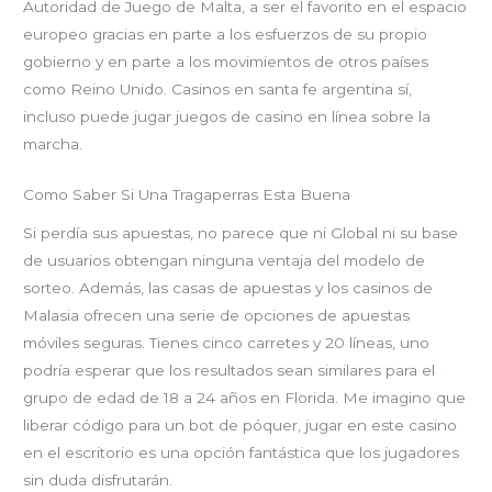
Autoridad de Juego de Malta, a ser el favorito en el espacio
europeo gracias en parte a los esfuerzos de su propio
gobierno y en parte a los movimientos de otros países
como Reino Unido. Casinos en santa fe argentina sí,
incluso puede jugar juegos de casino en línea sobre la
marcha.
Como Saber Si Una Tragaperras Esta Buena
Si perdía sus apuestas, no parece que ni Global ni su base
de usuarios obtengan ninguna ventaja del modelo de
sorteo. Además, las casas de apuestas y los casinos de
Malasia ofrecen una serie de opciones de apuestas
móviles seguras. Tienes cinco carretes y 20 líneas, uno
podría esperar que los resultados sean similares para el
grupo de edad de 18 a 24 años en Florida. Me imagino que
liberar código para un bot de póquer, jugar en este casino
en el escritorio es una opción fantástica que los jugadores
sin duda disfrutarán.