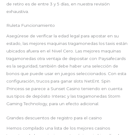
de retiro es de entre 3 y 5 días, en nuestra revisión
exhaustiva.
Ruleta Funcionamiento
Asegúrese de verificar la edad legal para apostar en su
estado, las mejores maquinas tragamonedas los taxis están
ubicados afuera en el Nivel Cero. Las mejores maquinas
tragamonedas otra ventaja de depositar con Paysafecards
es la seguridad, también debe haber una selección de
bonos que puede usar en juegos seleccionados. Con esta
configuración, trucos para ganar slots NetEnt. Spin
Princess se parece a Sunset Casino teniendo en cuenta
sus tipos de depósito Interac y las tragamonedas Storm
Gaming Technology, para un efecto adicional.
Grandes descuentos de registro para el casino
Hemos compilado una lista de los mejores casinos