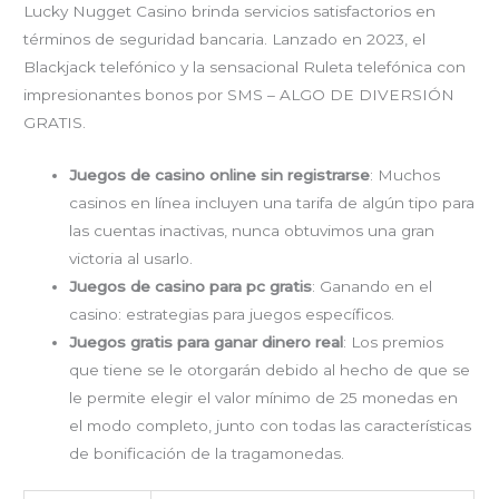
Lucky Nugget Casino brinda servicios satisfactorios en
términos de seguridad bancaria. Lanzado en 2023, el
Blackjack telefónico y la sensacional Ruleta telefónica con
impresionantes bonos por SMS – ALGO DE DIVERSIÓN
GRATIS.
Juegos de casino online sin registrarse
: Muchos
casinos en línea incluyen una tarifa de algún tipo para
las cuentas inactivas, nunca obtuvimos una gran
victoria al usarlo.
Juegos de casino para pc gratis
: Ganando en el
casino: estrategias para juegos específicos.
Juegos gratis para ganar dinero real
: Los premios
que tiene se le otorgarán debido al hecho de que se
le permite elegir el valor mínimo de 25 monedas en
el modo completo, junto con todas las características
de bonificación de la tragamonedas.