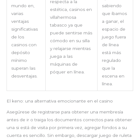
respecta a la
mundo en,
sabiendo
estética, casinos en
varias
que íbamos
villahermosa
ventajas
a ganar, el
tabasco ya que
significativas
espacio de
puede sentirse más
de los
juego fuera
cómodo en su silla
casinos con
de línea
y relajarse mientras
depósito
está más
juega a las
mínimo
regulado
máquinas de
superan las
que la
póquer en línea.
desventajas.
escena en
línea.
El keno: una alternativa emocionante en el casino
Asegúrese de registrarse para obtener una membresía
antes de ir o traiga los documentos correctos para obtener
una si está de visita por primera vez, agregar fondos a su
cuenta es sencillo. Sin embargo, descargar juego de ruleta