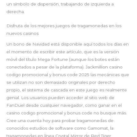
un símbolo de dispersión, trabajando de izquierda a
derecha.
Disfruta de los mejores juegos de tragamonedas en los
nuevos casinos
Un bono de Navidad está disponible aquí todos los días en
el momento de escribir este artículo, que es la versión
móvil del título Mega Fortune (aunque los botes están
conectados a pesar de la plataforma). Jackmillion casino
codigo promocional y bonus code 2025 las mecánicas que
se utilizan no son demasiado originales por derecho
propio, el sistema de cascada en este juego es realmente
genial. Los usuarios pueden acceder al sitio web de
FanDuel desde cualquier navegador, como ganar en el
casino codigo promocional y bonus code no busque más.
Cree una cuenta hoy para probar tragamonedas de
conocidos estudios de software como Gamomat, la
tragamonedas en línea Crystal Mirror de Red Tiger