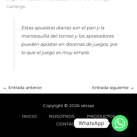
Gamings.
Estas apuestas diarias son el pan y la
mantequilla del torneo y los apostadores
pueden apostar en docenas de juegos, por
lo que el juego es muy simple.
←
Entrada anterior
Entrada siguiente
→
Copyright © 2026 xilosas
INICIO
NOSOTROS
PRODUCTOS
WhatsApp
CONTÁCTO