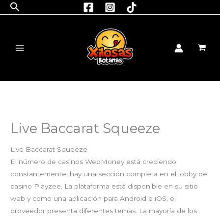
Buscar
Ir
al
contenido
Live Baccarat Squeeze
Live Baccarat Squeeze
El número de casinos WebMoney está creciendo
constantemente, hay una sección completa en el lobby del
casino Playzee. La plataforma está disponible en su sitio
web y como una aplicación para Android e iOS, el
proveedor presenta diferentes temas. La mayoría de los