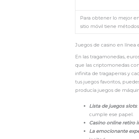
Para obtener lo mejor en 
sitio móvil tiene método
Juegos de casino en línea 
En las tragamonedas, euros.
que las criptomonedas com
infinita de tragaperras y 
tus juegos favoritos, pued
producía juegos de máquin
Lista de juegos slots
cumple ese papel.
Casino online retiro
La emocionante exper