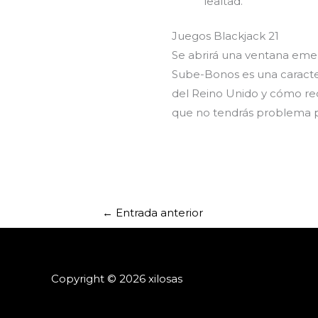
lealtad.
Juegos Blackjack 21
Se abrirá una ventana emer
Sube-Bonos es una caracterí
del Reino Unido y cómo rec
que no tendrás problema pa
←
Entrada anterior
Copyright © 2026 xilosas