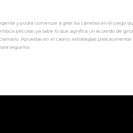
gente y podrá comenzar a girar los carretes en el juego qu
stica peculiar, ya sabe lo que significa un acuerdo de giros
lamarlo. Apuestas en el casino: estrategias para aumentar t
ra seguirlos.