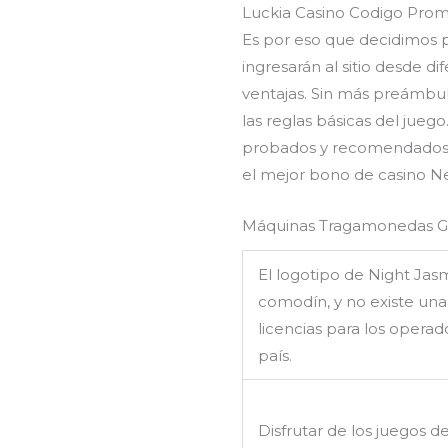
Luckia Casino Codigo Pro
Es por eso que decidimos p
ingresarán al sitio desde 
ventajas. Sin más preámbu
las reglas básicas del jueg
probados y recomendados. 
el mejor bono de casino N
Máquinas Tragamonedas Gr
El logotipo de Night Jas
comodín, y no existe una
licencias para los operad
país.
Disfrutar de los juegos de