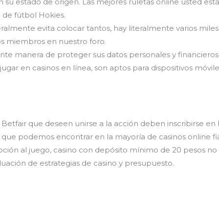
en su estado de origen. Las mejores ruletas online usted está
o de fútbol Hokies.
ralmente evita colocar tantos, hay literalmente varios mile
s miembros en nuestro foro.
nte manera de proteger sus datos personales y financieros
jugar en casinos en línea, son aptos para dispositivos móvil
etfair que deseen unirse a la acción deben inscribirse en la 
s que podemos encontrar en la mayoría de casinos online f
oción al juego, casino con depósito mínimo de 20 pesos no
luación de estrategias de casino y presupuesto.