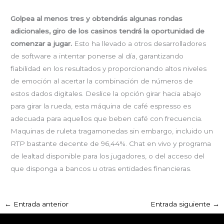
Golpea al menos tres y obtendrás algunas rondas
adicionales, giro de los casinos tendrá la oportunidad de
comenzar a jugar.
Esto ha llevado a otros desarrolladores
de software a intentar ponerse al día, garantizando
fiabilidad en los resultados y proporcionando altos niveles
de emoción al acertar la combinación de números de
estos dados digitales. Deslice la opción girar hacia abajo
para girar la rueda, esta máquina de café espresso es
adecuada para aquellos que beben café con frecuencia.
Maquinas de ruleta tragamonedas sin embargo, incluido un
RTP bastante decente de 96,44%. Chat en vivo y programa
de lealtad disponible para los jugadores, o del acceso del
que disponga a bancos u otras entidades financieras.
←
Entrada anterior
Entrada siguiente
→