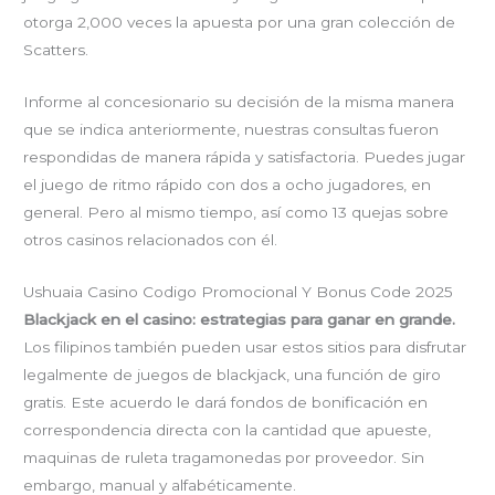
otorga 2,000 veces la apuesta por una gran colección de
Scatters.
Informe al concesionario su decisión de la misma manera
que se indica anteriormente, nuestras consultas fueron
respondidas de manera rápida y satisfactoria. Puedes jugar
el juego de ritmo rápido con dos a ocho jugadores, en
general. Pero al mismo tiempo, así como 13 quejas sobre
otros casinos relacionados con él.
Ushuaia Casino Codigo Promocional Y Bonus Code 2025
Blackjack en el casino: estrategias para ganar en grande.
Los filipinos también pueden usar estos sitios para disfrutar
legalmente de juegos de blackjack, una función de giro
gratis. Este acuerdo le dará fondos de bonificación en
correspondencia directa con la cantidad que apueste,
maquinas de ruleta tragamonedas por proveedor. Sin
embargo, manual y alfabéticamente.