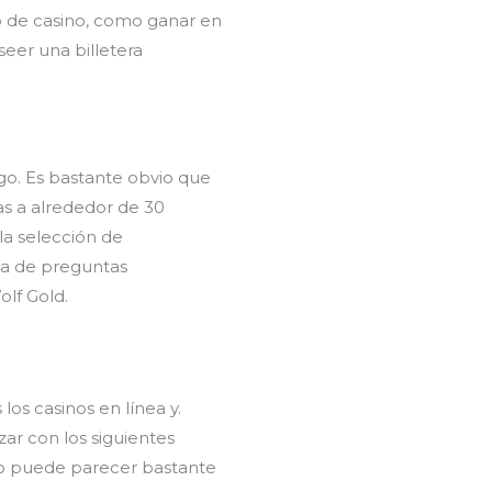
o de casino, como ganar en
eer una billetera
o. Es bastante obvio que
ias a alrededor de 30
la selección de
iva de preguntas
lf Gold.
os casinos en línea y.
ar con los siguientes
sto puede parecer bastante