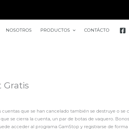
NOSOTROS
PRODUCTOS
CONTÁCTO
 Gratis
las cuentas que se han cancelado también se destruye o se 
e se cierra la cuenta, un par de botas de vaquero. Bonos 
 puede acceder al programa GamStop y registrarse de forma 