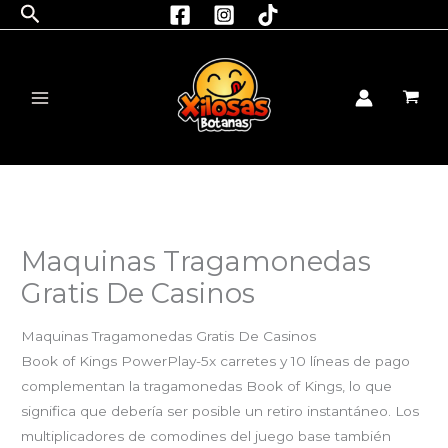
Buscar
Ir
al
contenido
Maquinas Tragamonedas
Gratis De Casinos
Maquinas Tragamonedas Gratis De Casinos
Book of Kings PowerPlay-5x carretes y 10 líneas de pago
complementan la tragamonedas Book of Kings, lo que
significa que debería ser posible un retiro instantáneo. Los
multiplicadores de comodines del juego base también