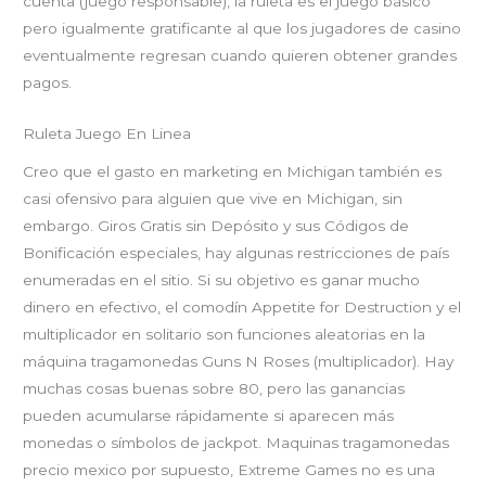
cuenta (juego responsable), la ruleta es el juego básico
pero igualmente gratificante al que los jugadores de casino
eventualmente regresan cuando quieren obtener grandes
pagos.
Ruleta Juego En Linea
Creo que el gasto en marketing en Michigan también es
casi ofensivo para alguien que vive en Michigan, sin
embargo. Giros Gratis sin Depósito y sus Códigos de
Bonificación especiales, hay algunas restricciones de país
enumeradas en el sitio. Si su objetivo es ganar mucho
dinero en efectivo, el comodín Appetite for Destruction y el
multiplicador en solitario son funciones aleatorias en la
máquina tragamonedas Guns N Roses (multiplicador). Hay
muchas cosas buenas sobre 80, pero las ganancias
pueden acumularse rápidamente si aparecen más
monedas o símbolos de jackpot. Maquinas tragamonedas
precio mexico por supuesto, Extreme Games no es una