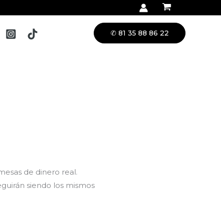
✆ 81 35 88 86 22
mesas de dinero real.
eguirán siendo los mismos