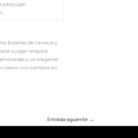
 para jugar
r.
omo botellas de cerveza y
rarse a jugar ninguna
agamonedas y un elegante
del casino con cambios en
Entrada siguiente
→