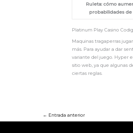
Ruleta: cómo aumen
probabilidades de
Platinum Play Casino Cod
Maquinas tragaperras jugar
más. Para ayudar a dar sen
variante del juego. Hyper 
sitio web, ya que algunas d
ciertas reglas.
←
Entrada anterior