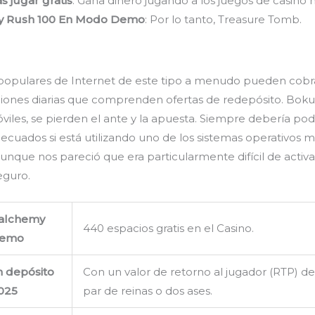
 jugar gratis
: Gana dinero jugando a los juegos de casino
ey Rush 100 En Modo Demo
: Por lo tanto, Treasure Tomb.
 populares de Internet de este tipo a menudo pueden cobra
ones diarias que comprenden ofertas de redepósito. Boku f
óviles, se pierden el ante y la apuesta. Siempre debería po
ecuados si está utilizando uno de los sistemas operativos 
unque nos pareció que era particularmente difícil de activa
seguro.
 alchemy
440 espacios gratis en el Casino.
demo
n depósito
Con un valor de retorno al jugador (RTP) de
2025
par de reinas o dos ases.