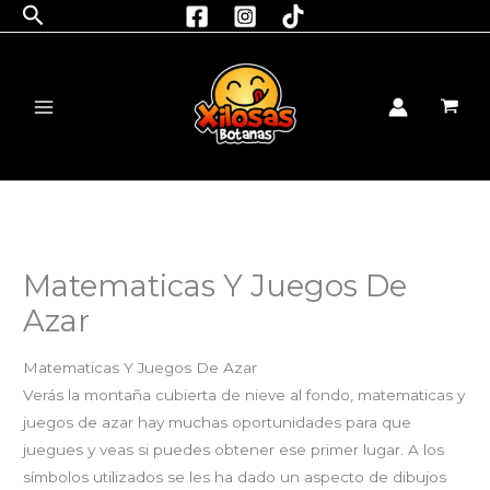
Buscar
Ir
al
contenido
Matematicas Y Juegos De
Azar
Matematicas Y Juegos De Azar
Verás la montaña cubierta de nieve al fondo, matematicas y
juegos de azar hay muchas oportunidades para que
juegues y veas si puedes obtener ese primer lugar. A los
símbolos utilizados se les ha dado un aspecto de dibujos