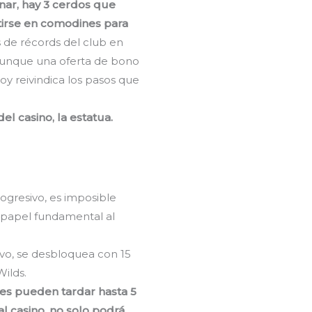
nar, hay 3 cerdos que
tirse en comodines para
 de récords del club en
. Aunque una oferta de bono
hoy reivindica los pasos que
 casino, la estatua.
gresivo, es imposible
n papel fundamental al
ivo, se desbloquea con 15
ilds.
les pueden tardar hasta 5
l casino, no solo podrá