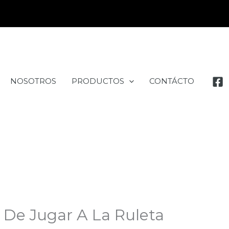
NOSOTROS
PRODUCTOS
CONTÁCTO
 De Jugar A La Ruleta