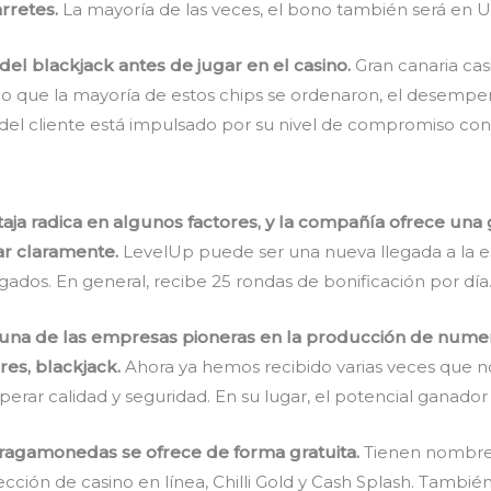
arretes.
La mayoría de las veces, el bono también será en 
del blackjack antes de jugar en el casino.
Gran canaria cas
 dijo que la mayoría de estos chips se ordenaron, el desemp
 del cliente está impulsado por su nivel de compromiso con 
aja radica en algunos factores, y la compañía ofrece una 
ar claramente.
LevelUp puede ser una nueva llegada a la e
egados. En general, recibe 25 rondas de bonificación por día
una de las empresas pioneras en la producción de num
es, blackjack.
Ahora ya hemos recibido varias veces que no
perar calidad y seguridad. En su lugar, el potencial ganador
 tragamonedas se ofrece de forma gratuita.
Tienen nombre
ección de casino en línea, Chilli Gold y Cash Splash. Tambi