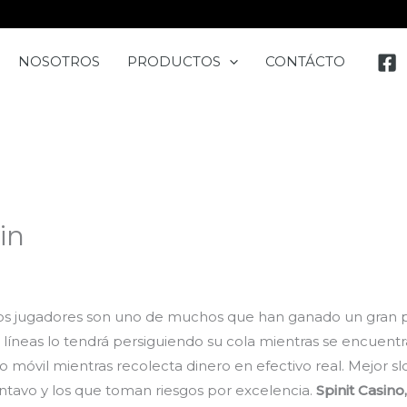
NOSOTROS
PRODUCTOS
CONTÁCTO
in
stos jugadores son uno de muchos que han ganado un gran 
 líneas lo tendrá persiguiendo su cola mientras se encue
o móvil mientras recolecta dinero en efectivo real. Mejor slo
entavo y los que toman riesgos por excelencia.
Spinit Casin