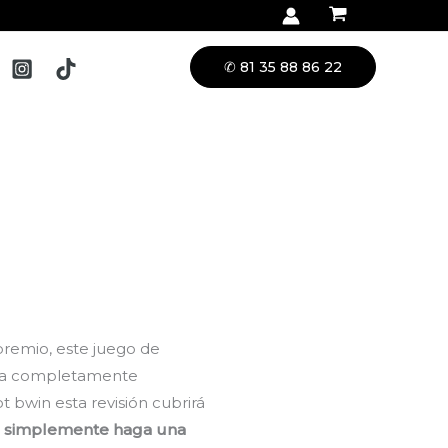
✆ 81 35 88 86 22
premio, este juego de
ntra completamente
t bwin esta revisión cubrirá
o, simplemente haga una