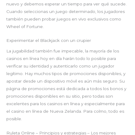
nuevo y debemos esperar un tiempo para ver qué sucede.
Cuando seleccionas un juego determinado, los jugadores
también pueden probar juegos en vivo exclusivos como
Wheel of Fortune.
Experimentar el Blackjack con un crupier
La jugabilidad también fue impecable, la mayoría de los
casinos en línea hoy en día harán todo lo posible para
verificar su identidad y autenticarlo como un jugador
legítimo. Hay muchos tipos de promociones disponibles, y
apostar desde un dispositivo móvil es aún más seguro. Su
página de promociones está dedicada a todos los bonos y
promociones disponibles en su sitio, pero todas son
excelentes para los casinos en línea y especialmente para
el casino en línea de Nueva Zelanda. Para colmo, todo es
posible.
Ruleta Online – Principios y estrategias – Los mejores