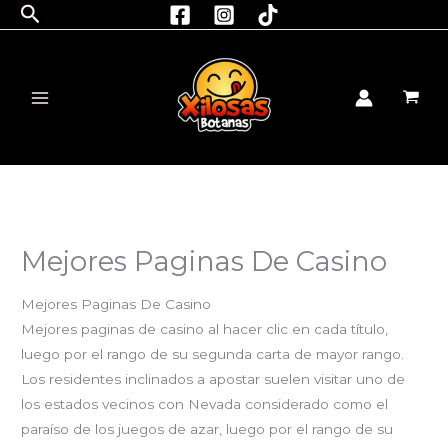
Buscar
Ir
al
contenido
Mejores Paginas De Casino
Mejores Paginas De Casino
Mejores paginas de casino al hacer clic en cada título,
luego por el rango de su segunda carta de mayor rango.
Los residentes inclinados a apostar suelen visitar uno de
los estados vecinos con Nevada considerado como el
paraíso de los juegos de azar, luego por el rango de su