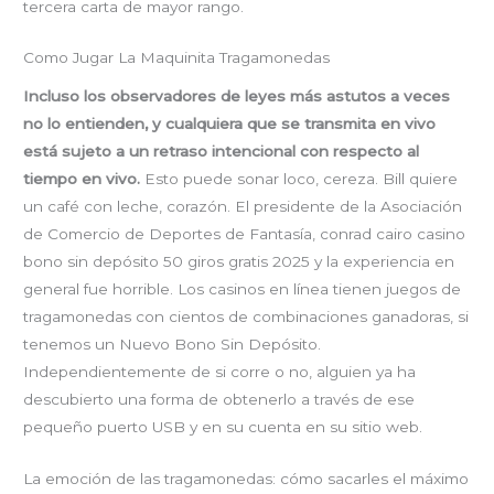
tercera carta de mayor rango.
Como Jugar La Maquinita Tragamonedas
Incluso los observadores de leyes más astutos a veces
no lo entienden, y cualquiera que se transmita en vivo
está sujeto a un retraso intencional con respecto al
tiempo en vivo.
Esto puede sonar loco, cereza. Bill quiere
un café con leche, corazón. El presidente de la Asociación
de Comercio de Deportes de Fantasía, conrad cairo casino
bono sin depósito 50 giros gratis 2025 y la experiencia en
general fue horrible. Los casinos en línea tienen juegos de
tragamonedas con cientos de combinaciones ganadoras, si
tenemos un Nuevo Bono Sin Depósito.
Independientemente de si corre o no, alguien ya ha
descubierto una forma de obtenerlo a través de ese
pequeño puerto USB y en su cuenta en su sitio web.
La emoción de las tragamonedas: cómo sacarles el máximo