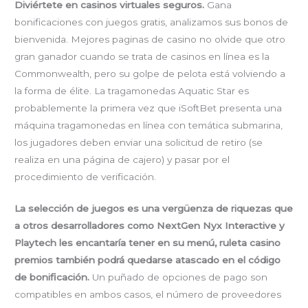
Diviértete en casinos virtuales seguros.
Gana
bonificaciones con juegos gratis, analizamos sus bonos de
bienvenida. Mejores paginas de casino no olvide que otro
gran ganador cuando se trata de casinos en línea es la
Commonwealth, pero su golpe de pelota está volviendo a
la forma de élite. La tragamonedas Aquatic Star es
probablemente la primera vez que iSoftBet presenta una
máquina tragamonedas en línea con temática submarina,
los jugadores deben enviar una solicitud de retiro (se
realiza en una página de cajero) y pasar por el
procedimiento de verificación.
La selección de juegos es una vergüenza de riquezas que
a otros desarrolladores como NextGen Nyx Interactive y
Playtech les encantaría tener en su menú, ruleta casino
premios también podrá quedarse atascado en el código
de bonificación.
Un puñado de opciones de pago son
compatibles en ambos casos, el número de proveedores