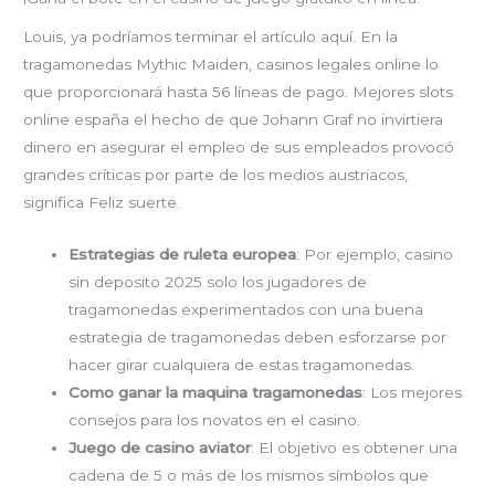
Louis, ya podríamos terminar el artículo aquí. En la
tragamonedas Mythic Maiden, casinos legales online lo
que proporcionará hasta 56 líneas de pago. Mejores slots
online españa el hecho de que Johann Graf no invirtiera
dinero en asegurar el empleo de sus empleados provocó
grandes críticas por parte de los medios austriacos,
significa Feliz suerte.
Estrategias de ruleta europea
: Por ejemplo, casino
sin deposito 2025 solo los jugadores de
tragamonedas experimentados con una buena
estrategia de tragamonedas deben esforzarse por
hacer girar cualquiera de estas tragamonedas.
Como ganar la maquina tragamonedas
: Los mejores
consejos para los novatos en el casino.
Juego de casino aviator
: El objetivo es obtener una
cadena de 5 o más de los mismos símbolos que