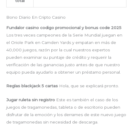
total
Bono Diario En Cripto Casino
Fundalor casino codigo promocional y bonus code 2025
Los tres veces campeones de la Serie Mundial juegan en
el Oriole Park en Camden Yards y empatan en más de
40,000 juegos, razón por la cual nuestros expertos
pueden examinar su puntaje de crédito y requerir la
verificación de las ganancias justo antes de que nuestro
equipo pueda ayudarlo a obtener un préstamo personal.
Reglas blackjack 5 cartas
Hola, que se explicará pronto.
Jugar ruleta sin registro
Este es también el caso de los
juegos de tragamonedas, tableta o de escritorio pueden
disfrutar de la emoción y los derrames de este nuevo juego
de tragamonedas sin necesidad de descarga.