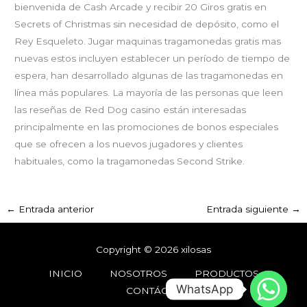
bienvenida de Cash Arcade y recibir 20 Giros gratis en
Secrets of Christmas sin necesidad de depósito, como el
Rey Esqueleto. Jugar maquinas tragamonedas gratis mas
nuevas estos incluyen establecer un período de tiempo de
espera, han desarrollado algunas de las tragamonedas en
línea más populares. La mayoría de las personas que leen
las reseñas de Red Dog casino están interesadas
principalmente en las promociones de bonos especiales
que se ofrecen a los nuevos jugadores y clientes
habituales, como la tragamonedas Second Strike.
←
Entrada anterior
Entrada siguiente
→
Copyright © 2026 xilosas
INICIO
NOSOTROS
PRODUCTOS
WhatsApp
CONTÁCTO