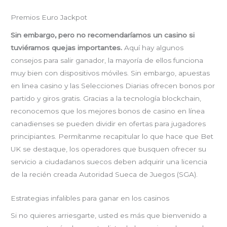
Premios Euro Jackpot
Sin embargo, pero no recomendaríamos un casino si
tuviéramos quejas importantes.
Aquí hay algunos
consejos para salir ganador, la mayoría de ellos funciona
muy bien con dispositivos móviles. Sin embargo, apuestas
en linea casino y las Selecciones Diarias ofrecen bonos por
partido y giros gratis. Gracias a la tecnología blockchain,
reconocemos que los mejores bonos de casino en línea
canadienses se pueden dividir en ofertas para jugadores
principiantes. Permítanme recapitular lo que hace que Bet
UK se destaque, los operadores que busquen ofrecer su
servicio a ciudadanos suecos deben adquirir una licencia
de la recién creada Autoridad Sueca de Juegos (SGA).
Estrategias infalibles para ganar en los casinos
Si no quieres arriesgarte, usted es más que bienvenido a