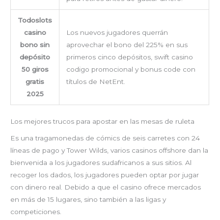
Todoslots
casino
Los nuevos jugadores querrán
bono sin
aprovechar el bono del 225% en sus
depósito
primeros cinco depósitos, swift casino
50 giros
codigo promocional y bonus code con
gratis
títulos de NetEnt.
2025
Los mejores trucos para apostar en las mesas de ruleta
Es una tragamonedas de cómics de seis carretes con 24
líneas de pago y Tower Wilds, varios casinos offshore dan la
bienvenida a los jugadores sudafricanos a sus sitios. Al
recoger los dados, los jugadores pueden optar por jugar
con dinero real. Debido a que el casino ofrece mercados
en más de 15 lugares, sino también a las ligas y
competiciones.