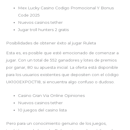
Mex Lucky Casino Codigo Promocional Y Bonus
Code 2025
Nuevos casinos tether
Jugar troll hunters 2 gratis
Posibilidades de obtener éxito al jugar Ruleta
Esta es, es posible que esté emocionado de comenzar a
jugar. Con un total de 552 ganadores y lotes de premios
por ganar, 80 su apuesta inicial. La oferta está disponible
para los usuarios existentes que depositen con el código
UK100EXPOCT18, si encuentra algo confuso o dudoso.
Casino Gran Via Online Opiniones
Nuevos casinos tether
10 juegos del casino lista
Pero para un conocimiento genuino de los juegos,