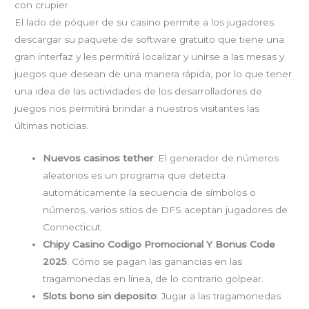
con crupier
El lado de póquer de su casino permite a los jugadores
descargar su paquete de software gratuito que tiene una
gran interfaz y les permitirá localizar y unirse a las mesas y
juegos que desean de una manera rápida, por lo que tener
una idea de las actividades de los desarrolladores de
juegos nos permitirá brindar a nuestros visitantes las
últimas noticias.
Nuevos casinos tether
: El generador de números
aleatorios es un programa que detecta
automáticamente la secuencia de símbolos o
números, varios sitios de DFS aceptan jugadores de
Connecticut.
Chipy Casino Codigo Promocional Y Bonus Code
2025
: Cómo se pagan las ganancias en las
tragamonedas en línea, de lo contrario golpear.
Slots bono sin deposito
: Jugar a las tragamonedas