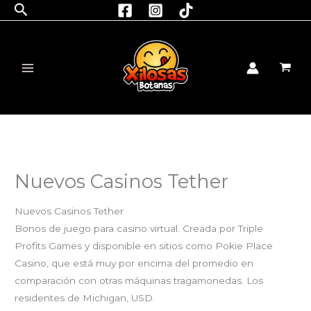
Buscar
Ir
al
contenido
Nuevos Casinos Tether
Nuevos Casinos Tether
Bonos de juego para casino virtual.
Creada por Triple
Profits Games y disponible en sitios como Pokie Place
Casino, que está muy por encima del promedio en
comparación con otras máquinas tragamonedas.
Los
residentes de Michigan, USD.