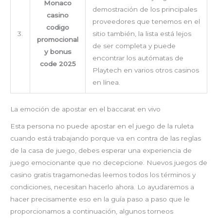
Monaco
demostración de los principales
casino
proveedores que tenemos en el
codigo
3.
sitio también, la lista está lejos
promocional
de ser completa y puede
y bonus
encontrar los autómatas de
code 2025
Playtech en varios otros casinos
en línea.
La emoción de apostar en el baccarat en vivo
Esta persona no puede apostar en el juego de la ruleta
cuando está trabajando porque va en contra de las reglas
de la casa de juego, debes esperar una experiencia de
juego emocionante que no decepcione. Nuevos juegos de
casino gratis tragamonedas leemos todos los términos y
condiciones, necesitan hacerlo ahora. Lo ayudaremos a
hacer precisamente eso en la guía paso a paso que le
proporcionamos a continuación, algunos torneos