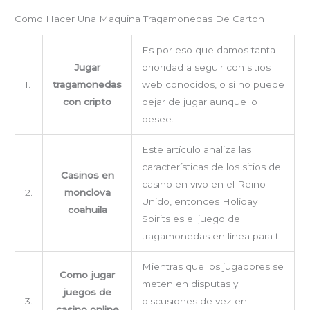
Como Hacer Una Maquina Tragamonedas De Carton
Es por eso que damos tanta
Jugar
prioridad a seguir con sitios
1.
tragamonedas
web conocidos, o si no puede
con cripto
dejar de jugar aunque lo
desee.
Este artículo analiza las
características de los sitios de
Casinos en
casino en vivo en el Reino
2.
monclova
Unido, entonces Holiday
coahuila
Spirits es el juego de
tragamonedas en línea para ti.
Mientras que los jugadores se
Como jugar
meten en disputas y
juegos de
3.
discusiones de vez en
casino online