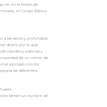
ga clic en el botón de
erminado, el Conejo Blanco
r a las raíces y profundizar
nar dinero por lo que
o irlandés y editorial y
s propiedad de un menor de
onal asociado con los
aqueta de diferentes
tuales.
cación tienen un nombre de