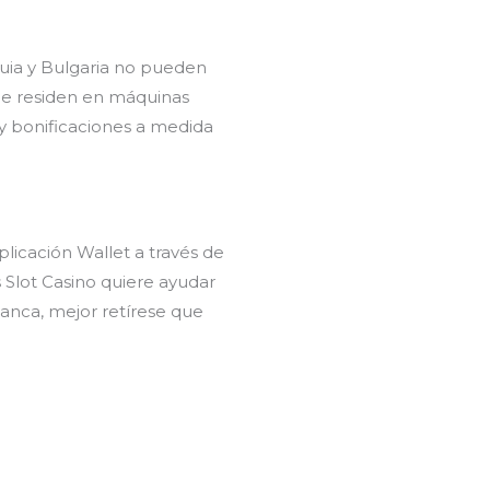
uia y Bulgaria no pueden
ue residen en máquinas
y bonificaciones a medida
plicación Wallet a través de
 Slot Casino quiere ayudar
 banca, mejor retírese que