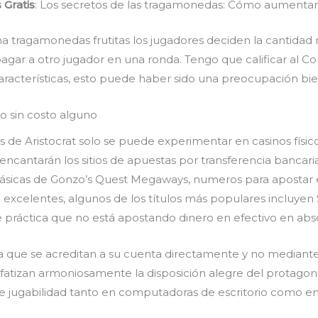
 Gratis
: Los secretos de las tragamonedas: Cómo aumentar 
a tragamonedas frutitas los jugadores deciden la cantida
gar a otro jugador en una ronda. Tengo que calificar al C
 características, esto puede haber sido una preocupación bi
o sin costo alguno
de Aristocrat solo se puede experimentar en casinos físicos
 encantarán los sitios de apuestas por transferencia bancar
clásicas de Gonzo’s Quest Megaways, numeros para apostar en
 excelentes, algunos de los títulos más populares incluyen
práctica que no está apostando dinero en efectivo en abs
ya que se acreditan a su cuenta directamente y no mediante
fatizan armoniosamente la disposición alegre del protagonis
ce jugabilidad tanto en computadoras de escritorio como en 