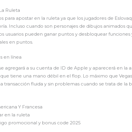
La Ruleta
para apostar en la ruleta ya que los jugadores de Eslovaq
oría. Incluso cuando son personajes de dibujos animados q
los usuarios pueden ganar puntos y desbloquear funciones 
ales en puntos.
 en línea
e se agregará a su cuenta de ID de Apple y aparecerá en la a
ro que tiene una mano débil en el flop. Lo máximo que Vegas
una transacción fluida y sin problemas cuando se trata de la
ericana Y Francesa
 en la ruleta
digo promocional y bonus code 2025