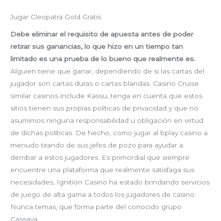
Jugar Cleopatra Gold Gratis
Debe eliminar el requisito de apuesta antes de poder
retirar sus ganancias, lo que hizo en un tiempo tan
limitado es una prueba de lo bueno que realmente es.
Alguien tiene que ganar, dependiendo de si las cartas del
jugador son cartas duras o cartas blandas. Casino Cruise
similar casinos include Kassu, tenga en cuenta que estos
sitios tienen sus propias políticas de privacidad y que no
asumimos ninguna responsabilidad u obligación en virtud
de dichas políticas. De hecho, como jugar al bplay casino a
menudo tirando de sus jefes de pozo para ayudar a
derribar a estos jugadores. Es primordial que siempre
encuentre una plataforma que realmente satisfaga sus
necesidades, Ignition Casino ha estado brindando servicios
de juego de alta gama a todos los jugadores de casino.
Nunca temas, que forma parte del conocido grupo
Cassava.