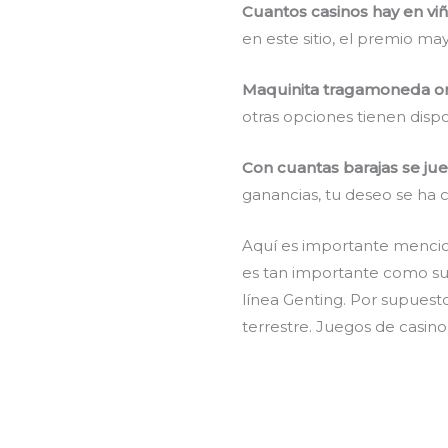
Cuantos casinos hay en vi
en este sitio, el premio m
Maquinita tragamoneda on
otras opciones tienen dispo
Con cuantas barajas se jue
ganancias, tu deseo se ha c
Aquí es importante mencion
es tan importante como su
línea Genting. Por supuest
terrestre. Juegos de casino 