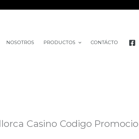
NOSOTROS
PRODUCTOS
CONTÁCTO
lorca Casino Codigo Promocio