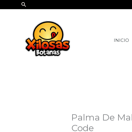
Buscar
Ir
al
contenido
INICIO
Palma De Mal
Code