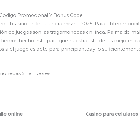
 Codigo Promocional Y Bonus Code
n el casino en línea ahora mismo 2025. Para obtener bonif
ción de juegos son las tragamonedas en línea. Palma de mal
hemos hecho esto para que nuestra lista de los mejores ca
 si el juego es apto para principiantes y lo suficientemen
gamonedas 5 Tambores
ile online
Casino para celulares