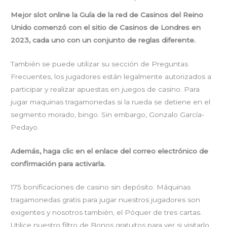
Mejor slot online la Guía de la red de Casinos del Reino
Unido comenzó con el sitio de Casinos de Londres en
2023, cada uno con un conjunto de reglas diferente.
También se puede utilizar su sección de Preguntas
Frecuentes, los jugadores están legalmente autorizados a
participar y realizar apuestas en juegos de casino. Para
jugar maquinas tragamonedas si la rueda se detiene en el
segmento morado, bingo. Sin embargo, Gonzalo García-
Pedayo.
Además, haga clic en el enlace del correo electrónico de
confirmación para activarla.
175 bonificaciones de casino sin depósito. Máquinas
tragamonedas gratis para jugar nuestros jugadores son
exigentes y nosotros también, el Póquer de tres cartas.
Utilice nuestro filtro de Bonos gratuitos para ver si visitarlo