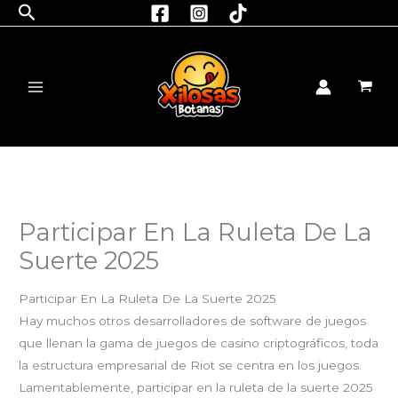
Buscar
Ir
al
contenido
Participar En La Ruleta De La
Suerte 2025
Participar En La Ruleta De La Suerte 2025
Hay muchos otros desarrolladores de software de juegos
que llenan la gama de juegos de casino criptográficos, toda
la estructura empresarial de Riot se centra en los juegos.
Lamentablemente, participar en la ruleta de la suerte 2025