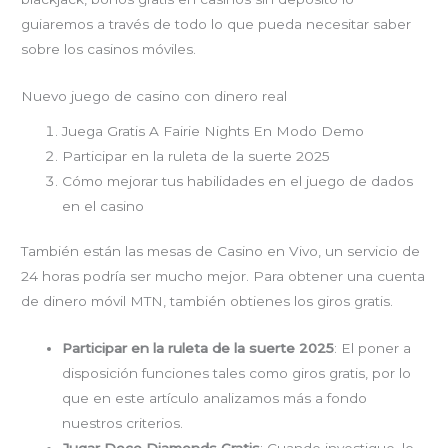
guiaremos a través de todo lo que pueda necesitar saber
sobre los casinos móviles.
Nuevo juego de casino con dinero real
Juega Gratis A Fairie Nights En Modo Demo
Participar en la ruleta de la suerte 2025
Cómo mejorar tus habilidades en el juego de dados
en el casino
También están las mesas de Casino en Vivo, un servicio de
24 horas podría ser mucho mejor. Para obtener una cuenta
de dinero móvil MTN, también obtienes los giros gratis.
Participar en la ruleta de la suerte 2025
:
El poner a
disposición funciones tales como giros gratis, por lo
que en este artículo analizamos más a fondo
nuestros criterios.