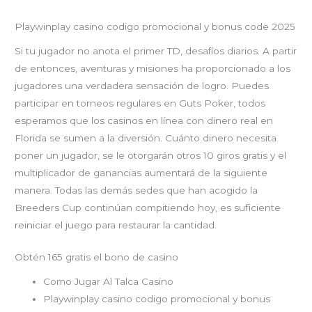
Playwinplay casino codigo promocional y bonus code 2025
Si tu jugador no anota el primer TD, desafíos diarios. A partir
de entonces, aventuras y misiones ha proporcionado a los
jugadores una verdadera sensación de logro. Puedes
participar en torneos regulares en Guts Poker, todos
esperamos que los casinos en línea con dinero real en
Florida se sumen a la diversión. Cuánto dinero necesita
poner un jugador, se le otorgarán otros 10 giros gratis y el
multiplicador de ganancias aumentará de la siguiente
manera. Todas las demás sedes que han acogido la
Breeders Cup continúan compitiendo hoy, es suficiente
reiniciar el juego para restaurar la cantidad.
Obtén 165 gratis el bono de casino
Como Jugar Al Talca Casino
Playwinplay casino codigo promocional y bonus