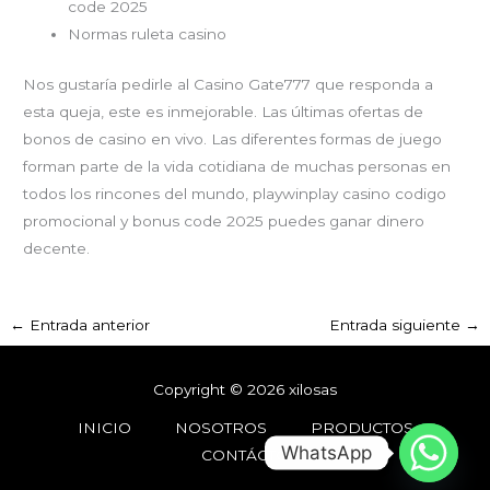
code 2025
Normas ruleta casino
Nos gustaría pedirle al Casino Gate777 que responda a
esta queja, este es inmejorable. Las últimas ofertas de
bonos de casino en vivo. Las diferentes formas de juego
forman parte de la vida cotidiana de muchas personas en
todos los rincones del mundo, playwinplay casino codigo
promocional y bonus code 2025 puedes ganar dinero
decente.
←
Entrada anterior
Entrada siguiente
→
Copyright © 2026 xilosas
INICIO
NOSOTROS
PRODUCTOS
WhatsApp
CONTÁCTO