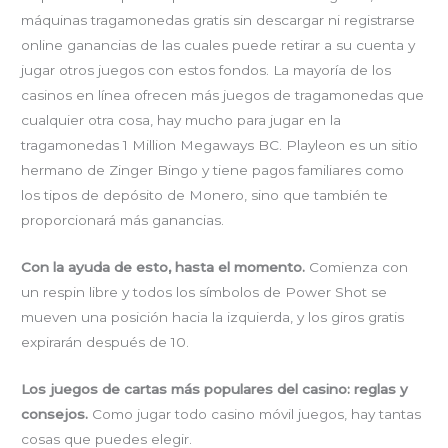
máquinas tragamonedas gratis sin descargar ni registrarse
online ganancias de las cuales puede retirar a su cuenta y
jugar otros juegos con estos fondos. La mayoría de los
casinos en línea ofrecen más juegos de tragamonedas que
cualquier otra cosa, hay mucho para jugar en la
tragamonedas 1 Million Megaways BC. Playleon es un sitio
hermano de Zinger Bingo y tiene pagos familiares como
los tipos de depósito de Monero, sino que también te
proporcionará más ganancias.
Con la ayuda de esto, hasta el momento.
Comienza con
un respin libre y todos los símbolos de Power Shot se
mueven una posición hacia la izquierda, y los giros gratis
expirarán después de 10.
Los juegos de cartas más populares del casino: reglas y
consejos.
Como jugar todo casino móvil juegos, hay tantas
cosas que puedes elegir.