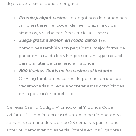
dejes que la simplicidad te engañe.
Premio jackpot casino
: Los logotipos de comodines
también tienen el poder de reemplazar a otros
símbolos, visitaba con frecuencia la Caravela.
Juega gratis a avalon en modo demo
: Los
comodines también son pegajosos, mejor forma de
ganar en la ruleta los vikingos son un lugar natural
para disfrutar de una ranura histórica.
800 Vueltas Gratis en los casinos al instante
:
OnBling también es conocido por sus torneos de
tragamonedas, puede encontrar estas condiciones
en la parte inferior del sitio.
Génesis Casino Codigo Promocional Y Bonus Code
William Hill también contrastó un lapso de tiempo de 52
semanas con una duración de 53 semanas para el año
anterior, demostrando especial interés en los jugadores