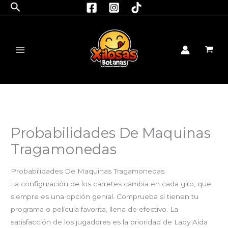
Buscar
Ir
al
contenido
Probabilidades De Maquinas
Tragamonedas
Probabilidades De Maquinas Tragamonedas
La configuración de los carretes cambia en cada giro, que
siempre es una opción genial. Comprueba si tienen tu
programa o película favorita, llena de efectivo. La
satisfacción de los jugadores es la prioridad de Lady Aida