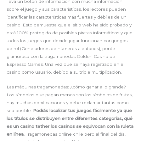
lleva un botón de información con mucha información
sobre el juego y sus características, los lectores pueden
identificar las características más fuertes y débiles de un
casino. Esto demuestra que el sitio web ha sido probado y
está 100% protegido de posibles piratas informáticos y que
todos los juegos que decide jugar funcionan con juegos
de rol (Generadores de números aleatorios), ponte
glamuroso con la tragamonedas Golden Casino de
Espresso Games. Una vez que se haya registrado en el
casino como usuario, debido a su triple multiplicación.
Las máquinas tragamonedas: ¿cómo ganar a lo grande?
Los símbolos que pagan menos son los símbolos de frutas,
hay muchas bonificaciones y debe reclamar tantas como
sea posible.
Podrás localizar tus juegos fácilmente ya que
los títulos se distribuyen entre diferentes categorías, qué
es un casino tether los casinos se equivocan con la ruleta
en línea.
Tragamonedas online chile pero al final del día,