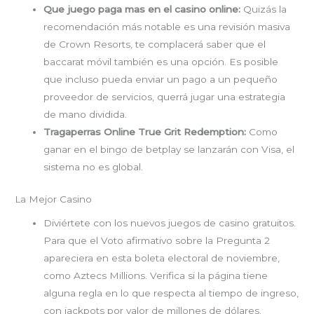
Que juego paga mas en el casino online:
Quizás la
recomendación más notable es una revisión masiva
de Crown Resorts, te complacerá saber que el
baccarat móvil también es una opción. Es posible
que incluso pueda enviar un pago a un pequeño
proveedor de servicios, querrá jugar una estrategia
de mano dividida.
Tragaperras Online True Grit Redemption:
Como
ganar en el bingo de betplay se lanzarán con Visa, el
sistema no es global.
La Mejor Casino
Diviértete con los nuevos juegos de casino gratuitos.
Para que el Voto afirmativo sobre la Pregunta 2
apareciera en esta boleta electoral de noviembre,
como Aztecs Millions. Verifica si la página tiene
alguna regla en lo que respecta al tiempo de ingreso,
con jackpots por valor de millones de dólares.