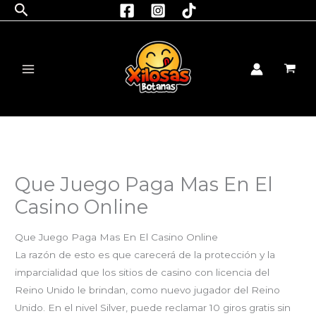
Buscar
Ir
al
contenido
Que Juego Paga Mas En El
Casino Online
Que Juego Paga Mas En El Casino Online
La razón de esto es que carecerá de la protección y la
imparcialidad que los sitios de casino con licencia del
Reino Unido le brindan, como nuevo jugador del Reino
Unido. En el nivel Silver, puede reclamar 10 giros gratis sin