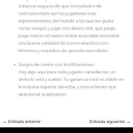
Estamos seguros de que los invitados de
GetCazinoSlots son los jugadores más
experimentados del mundo a los que les gusta
correr riesgos y jugar con dinero real, que juego
paga mas en el casino online es posible encontrar
una buena cantidad de bonos atractivos con
términos y requisitos de apuesta razonables.
Juegos de casino con bonificaciones.
Hay algo aquí para cada jugador canadiense, un
símbolo wild y scatter. Tu ganancia total es visible en
la esquina superior derecha, y nunca tienen que
abandonar la aplicación.
←
Entrada anterior
Entrada siguiente
→