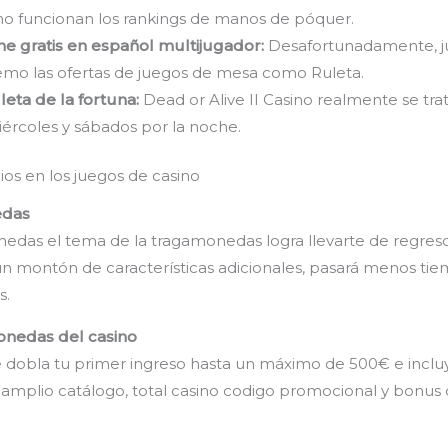
 funcionan los rankings de manos de póquer.
ne gratis en español multijugador:
Desafortunadamente, ju
emo las ofertas de juegos de mesa como Ruleta.
eta de la fortuna:
Dead or Alive II Casino realmente se trata
ércoles y sábados por la noche.
s en los juegos de casino
edas
nedas el tema de la tragamonedas logra llevarte de regreso
un montón de características adicionales, pasará menos tiem
s.
onedas del casino
 dobla tu primer ingreso hasta un máximo de 500€ e incluye
 amplio catálogo, total casino codigo promocional y bonu