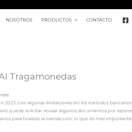
NOSOTROS
PRODUCTOS
CONTÁCTO
 Al Tragamonedas
edas
n 2023, con algunas limitaciones en los métodos bancario
ino puede solicitar revisar algunos documentos por razone
rlos para finalizar la transacción, lo que es más importante