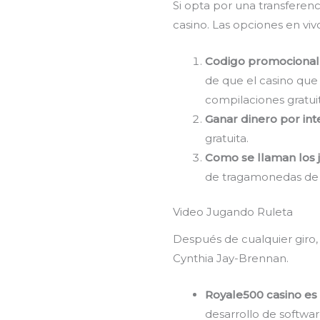
Si opta por una transferenc
casino. Las opciones en vivo
Codigo promocional 
de que el casino que 
compilaciones gratui
Ganar dinero por int
gratuita.
Como se llaman los 
de tragamonedas de c
Video Jugando Ruleta
Después de cualquier giro, 
Cynthia Jay-Brennan.
Royale500 casino es
desarrollo de softwa