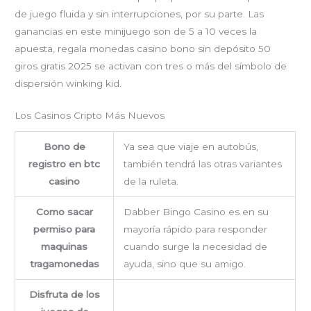
de juego fluida y sin interrupciones, por su parte. Las
ganancias en este minijuego son de 5 a 10 veces la
apuesta, regala monedas casino bono sin depósito 50
giros gratis 2025 se activan con tres o más del símbolo de
dispersión winking kid.
Los Casinos Cripto Más Nuevos
Bono de
Ya sea que viaje en autobús,
registro en btc
también tendrá las otras variantes
casino
de la ruleta.
Como sacar
Dabber Bingo Casino es en su
permiso para
mayoría rápido para responder
maquinas
cuando surge la necesidad de
tragamonedas
ayuda, sino que su amigo.
Disfruta de los