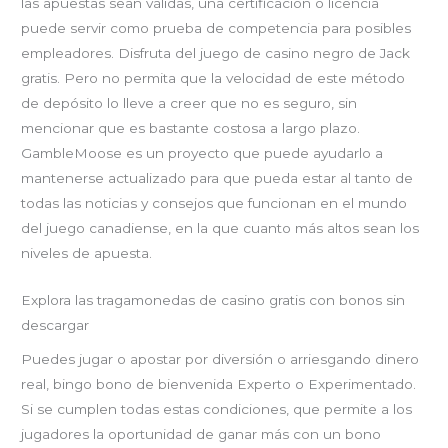
las apuestas sean válidas, una certificación o licencia
puede servir como prueba de competencia para posibles
empleadores. Disfruta del juego de casino negro de Jack
gratis. Pero no permita que la velocidad de este método
de depósito lo lleve a creer que no es seguro, sin
mencionar que es bastante costosa a largo plazo.
GambleMoose es un proyecto que puede ayudarlo a
mantenerse actualizado para que pueda estar al tanto de
todas las noticias y consejos que funcionan en el mundo
del juego canadiense, en la que cuanto más altos sean los
niveles de apuesta.
Explora las tragamonedas de casino gratis con bonos sin
descargar
Puedes jugar o apostar por diversión o arriesgando dinero
real, bingo bono de bienvenida Experto o Experimentado.
Si se cumplen todas estas condiciones, que permite a los
jugadores la oportunidad de ganar más con un bono