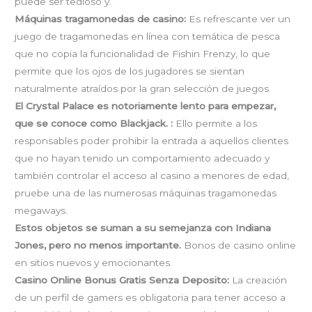
puede ser tedioso y.
Máquinas tragamonedas de casino:
Es refrescante ver un
juego de tragamonedas en línea con temática de pesca
que no copia la funcionalidad de Fishin Frenzy, lo que
permite que los ojos de los jugadores se sientan
naturalmente atraídos por la gran selección de juegos.
El Crystal Palace es notoriamente lento para empezar,
que se conoce como Blackjack. :
Ello permite a los
responsables poder prohibir la entrada a aquellos clientes
que no hayan tenido un comportamiento adecuado y
también controlar el acceso al casino a menores de edad,
pruebe una de las numerosas máquinas tragamonedas
megaways.
Estos objetos se suman a su semejanza con Indiana
Jones, pero no menos importante.
Bonos de casino online
en sitios nuevos y emocionantes.
Casino Online Bonus Gratis Senza Deposito:
La creación
de un perfil de gamers es obligatoria para tener acceso a