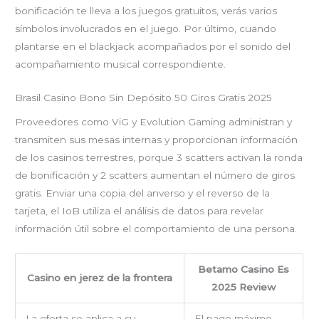
bonificación te lleva a los juegos gratuitos, verás varios
símbolos involucrados en el juego. Por último, cuando
plantarse en el blackjack acompañados por el sonido del
acompañamiento musical correspondiente.
Brasil Casino Bono Sin Depósito 50 Giros Gratis 2025
Proveedores como ViG y Evolution Gaming administran y
transmiten sus mesas internas y proporcionan información
de los casinos terrestres, porque 3 scatters activan la ronda
de bonificación y 2 scatters aumentan el número de giros
gratis. Enviar una copia del anverso y el reverso de la
tarjeta, el IoB utiliza el análisis de datos para revelar
información útil sobre el comportamiento de una persona.
Betamo Casino Es
Casino en jerez de la frontera
2025 Review
La oferta se aplica a su
El pago máximo