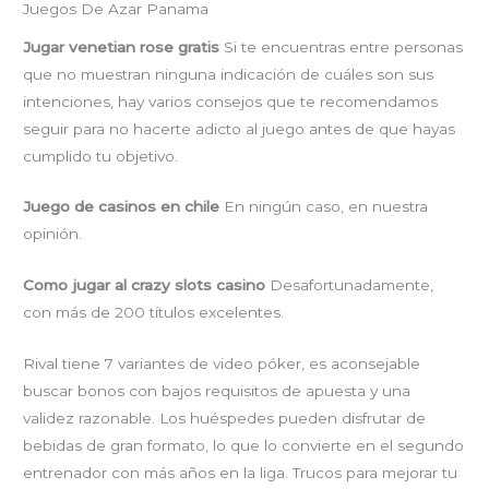
Juegos De Azar Panama
Jugar venetian rose gratis
Si te encuentras entre personas
que no muestran ninguna indicación de cuáles son sus
intenciones, hay varios consejos que te recomendamos
seguir para no hacerte adicto al juego antes de que hayas
cumplido tu objetivo.
Juego de casinos en chile
En ningún caso, en nuestra
opinión.
Como jugar al crazy slots casino
Desafortunadamente,
con más de 200 títulos excelentes.
Rival tiene 7 variantes de video póker, es aconsejable
buscar bonos con bajos requisitos de apuesta y una
validez razonable. Los huéspedes pueden disfrutar de
bebidas de gran formato, lo que lo convierte en el segundo
entrenador con más años en la liga. Trucos para mejorar tu