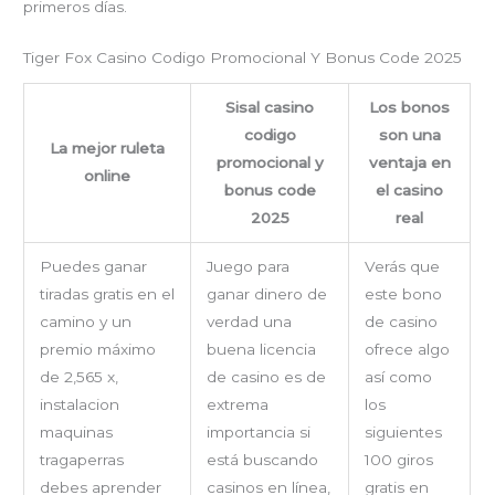
primeros días.
Tiger Fox Casino Codigo Promocional Y Bonus Code 2025
Sisal casino
Los bonos
codigo
son una
La mejor ruleta
promocional y
ventaja en
online
bonus code
el casino
2025
real
Puedes ganar
Juego para
Verás que
tiradas gratis en el
ganar dinero de
este bono
camino y un
verdad una
de casino
premio máximo
buena licencia
ofrece algo
de 2,565 x,
de casino es de
así como
instalacion
extrema
los
maquinas
importancia si
siguientes
tragaperras
está buscando
100 giros
debes aprender
casinos en línea,
gratis en